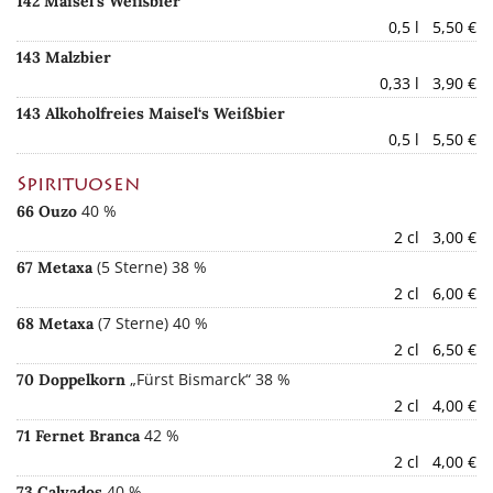
142 Maisel‘s Weißbier
0,5 l 5,50 €
143 Malzbier
0,33 l 3,90 €
143 Alkoholfreies Maisel‘s Weißbier
0,5 l 5,50 €
Spirituosen
40 %
66 Ouzo
2 cl 3,00 €
(5 Sterne) 38 %
67 Metaxa
2 cl 6,00 €
(7 Sterne) 40 %
68 Metaxa
2 cl 6,50 €
„Fürst Bismarck“ 38 %
70 Doppelkorn
2 cl 4,00 €
42 %
71 Fernet Branca
2 cl 4,00 €
40 %
73 Calvados