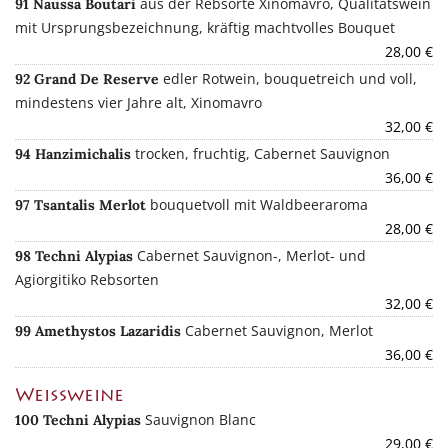
aus der Rebsorte Xinomavro, Qualitätswein
91 Naussa Boutari
mit Ursprungsbezeichnung, kräftig machtvolles Bouquet
28,00 €
edler Rotwein, bouquetreich und voll,
92 Grand De Reserve
mindestens vier Jahre alt, Xinomavro
32,00 €
trocken, fruchtig, Cabernet Sauvignon
94 Hanzimichalis
36,00 €
bouquetvoll mit Waldbeeraroma
97 Tsantalis Merlot
28,00 €
Cabernet Sauvignon-, Merlot- und
98 Techni Alypias
Agiorgitiko Rebsorten
32,00 €
Cabernet Sauvignon, Merlot
99 Amethystos Lazaridis
36,00 €
Weißweine
Sauvignon Blanc
100 Techni Alypias
29,00 €